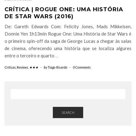
CRÍTICA | ROGUE ONE: UMA HISTÓRIA
DE STAR WARS (2016)
De: Gareth Edwards Com: Felicity Jones, Mads Mikkelsen,
Donnie Yen 1h13min Rogue One: Uma História de Star Wars é
o primeiro spin-off da saga de George Lucas a chegar às salas
de cinema, oferecendo uma história que se localiza algures
entre o terceiro e quarto
…
Críticas
,
Reviews
,
★★★
-
by
Tiago Ricardo
-
0 Comments
SEARCH