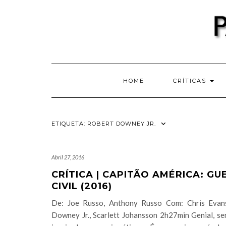
Skip
to
content
HOME
CRÍTICAS
ETIQUETA:
ROBERT DOWNEY JR.
Abril 27, 2016
CRÍTICA | CAPITÃO AMÉRICA: GU
CIVIL (2016)
De: Joe Russo, Anthony Russo Com: Chris Evan
Downey Jr., Scarlett Johansson 2h27min Genial, se