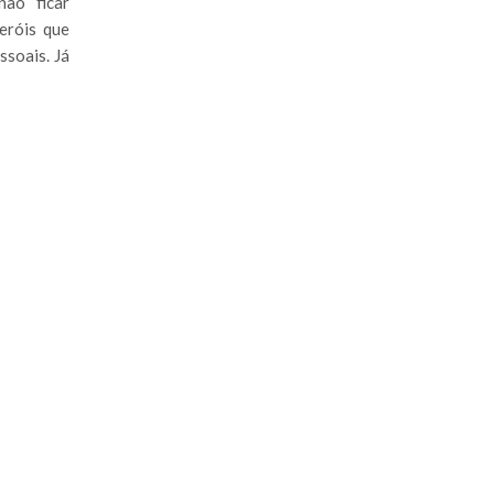
não ficar
eróis que
ssoais. Já