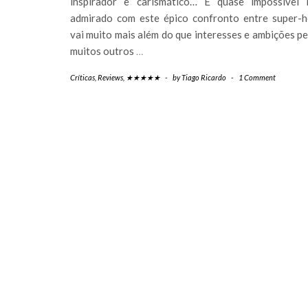
inspirador e carismático… É quase impossível 
admirado com este épico confronto entre super-h
vai muito mais além do que interesses e ambições pe
muitos outros
…
Críticas
,
Reviews
,
★★★★★
-
by
Tiago Ricardo
-
1 Comment