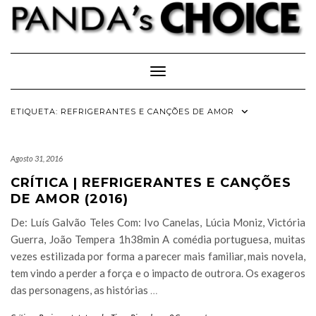
Skip
to
content
Toggle Navigation
ETIQUETA:
REFRIGERANTES E CANÇÕES DE AMOR
Agosto 31, 2016
CRÍTICA | REFRIGERANTES E CANÇÕES
DE AMOR (2016)
De: Luís Galvão Teles Com: Ivo Canelas, Lúcia Moniz, Victória
Guerra, João Tempera 1h38min A comédia portuguesa, muitas
vezes estilizada por forma a parecer mais familiar, mais novela,
tem vindo a perder a força e o impacto de outrora. Os exageros
das personagens, as histórias
…