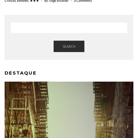
Críticas
,
Reviews
,
★★★
-
by
Tiago Ricardo
-
0 Comments
SEARCH
DESTAQUE