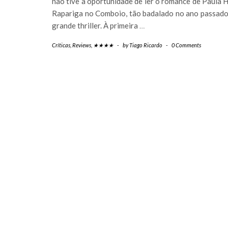
não tive a oportunidade de ler o romance de Paula 
Rapariga no Comboio, tão badalado no ano passad
grande thriller. À primeira
…
Críticas
,
Reviews
,
★★★★
-
by
Tiago Ricardo
-
0 Comments