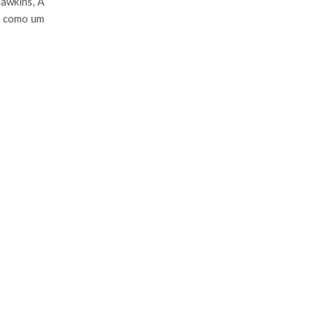
Hawkins, A
o como um