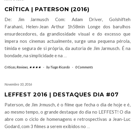
CRÍTICA | PATERSON (2016)
De: Jim Jarmusch Com: Adam Driver, Golshifteh
Farahani, Helen-Jean Arthur 1h58min Longe dos barulhos
ensurdecedores, da grandiosidade visual e do excesso que
impera nos cinemas actualmente, surge uma pequena pérola,
tímida e segura de si própria, da autoria de Jim Jarmusch. É na
bondade, na simplicidade e na
…
Críticas
,
Reviews
,
★★★★
-
by
Tiago Ricardo
-
0 Comments
Novembro 10, 2016
LEFFEST 2016 | DESTAQUES DIA #07
Paterson, de Jim Jrmusch, é o filme que fecha o dia de hoje e é,
ao mesmo tempo, o grande destaque do dia no LEFFEST! O dia
abre com o ciclo de homenagens e retrospectivas a Jean-Luc
Godard, com 3 filmes a serem exibidos no
…