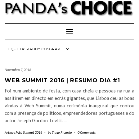
Skip
to
content
Toggle Navigation
ETIQUETA:
PADDY COSGRAVE
Novembro 7, 2016
WEB SUMMIT 2016 | RESUMO DIA #1
Foi num ambiente de festa, com casa cheia e pessoas na rua a
assitirem em directo em ecrãs gigantes, que Lisboa deu as boas
vindas à Web Summit, numa cerimónia inaugural que contou
com a presença de políticos, empreendedores portugueses e do
actor Joseph Gordon-Levitt.
…
Artigos
,
Web Summit 2016
-
by
Tiago Ricardo
-
0 Comments