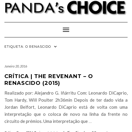
Skip
to
content
Toggle Navigation
ETIQUETA:
O RENASCIDO
Janeiro 20, 2016
CRÍTICA | THE REVENANT – O
RENASCIDO (2015)
Realizado por: Alejandro G. Iñárritu Com: Leonardo DiCaprio,
Tom Hardy, Will Poulter 2h36min Depois de ter dado vida a
Jordan Belfort, Leonardo DiCaprio está de volta com uma
interpretação que o coloca de novo na linha da frente no
circuito de prémios. Uma interpretação que
…