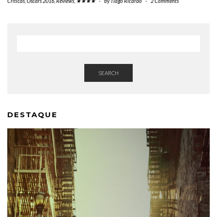
Críticas
,
Oscars 2016
,
Reviews
,
★★★★
-
by
Tiago Ricardo
-
2 Comments
SEARCH
DESTAQUE