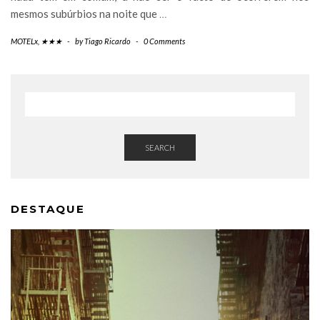
mesmos subúrbios na noite que
…
MOTELx
,
★★★
-
by
Tiago Ricardo
-
0 Comments
SEARCH
DESTAQUE