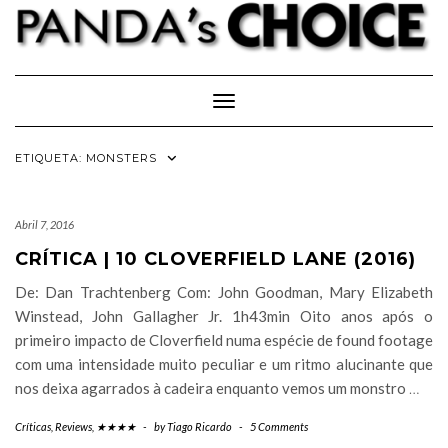
Skip
to
content
Toggle Navigation
ETIQUETA:
MONSTERS
Abril 7, 2016
CRÍTICA | 10 CLOVERFIELD LANE (2016)
De: Dan Trachtenberg Com: John Goodman, Mary Elizabeth
Winstead, John Gallagher Jr. 1h43min Oito anos após o
primeiro impacto de Cloverfield numa espécie de found footage
com uma intensidade muito peculiar e um ritmo alucinante que
nos deixa agarrados à cadeira enquanto vemos um monstro
…
Críticas
,
Reviews
,
★★★★
-
by
Tiago Ricardo
-
5 Comments