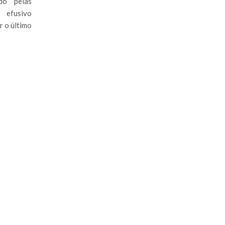
do pelas
 efusivo
r o último