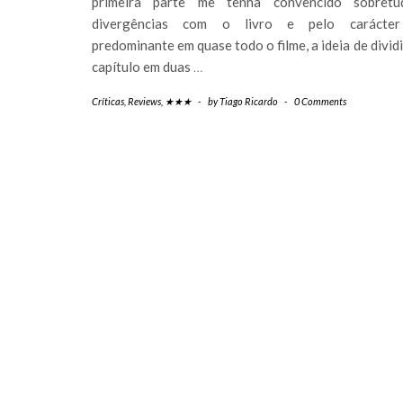
primeira parte me tenha convencido sobretu
divergências com o livro e pelo carácter
predominante em quase todo o filme, a ideia de dividi
capítulo em duas
…
Críticas
,
Reviews
,
★★★
-
by
Tiago Ricardo
-
0 Comments