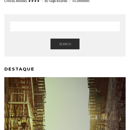
Críticas
,
Reviews
,
★★★★
-
by
Tiago Ricardo
-
0 Comments
SEARCH
DESTAQUE