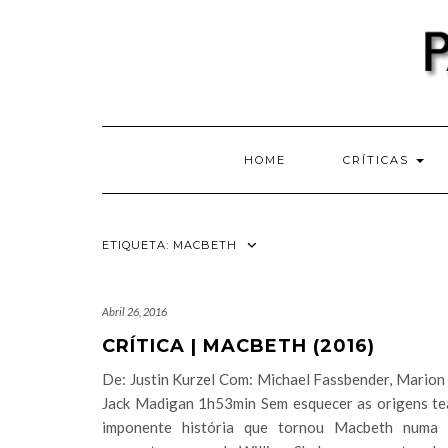
Skip
to
content
HOME
CRÍTICAS
ETIQUETA:
MACBETH
Abril 26, 2016
CRÍTICA | MACBETH (2016)
De: Justin Kurzel Com: Michael Fassbender, Marion 
Jack Madigan 1h53min Sem esquecer as origens tea
imponente história que tornou Macbeth numa 