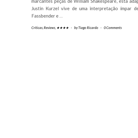
marcantes peças de William Shakespeare, esta ada
Justin Kurzel vive de uma interpretação ímpar d
Fassbender e
…
Críticas
,
Reviews
,
★★★★
-
by
Tiago Ricardo
-
0 Comments