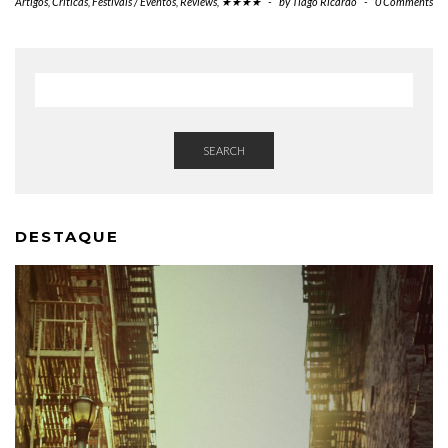
Artigos
,
Críticas
,
Festivais / Eventos
,
Reviews
,
★★★★
-
by
Tiago Ricardo
-
0 Comments
SEARCH
DESTAQUE