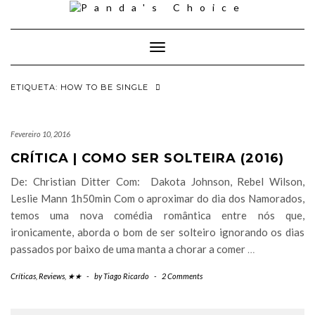
Skip
to
content
Toggle Navigation
ETIQUETA:
HOW TO BE SINGLE
Fevereiro 10, 2016
CRÍTICA | COMO SER SOLTEIRA (2016)
De: Christian Ditter Com: Dakota Johnson, Rebel Wilson,
Leslie Mann 1h50min Com o aproximar do dia dos Namorados,
temos uma nova comédia romântica entre nós que,
ironicamente, aborda o bom de ser solteiro ignorando os dias
passados por baixo de uma manta a chorar a comer
…
Críticas
,
Reviews
,
★★
-
by
Tiago Ricardo
-
2 Comments