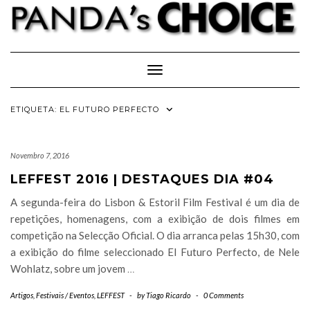
Skip
to
content
Toggle Navigation
ETIQUETA:
EL FUTURO PERFECTO
Novembro 7, 2016
LEFFEST 2016 | DESTAQUES DIA #04
A segunda-feira do Lisbon & Estoril Film Festival é um dia de
repetições, homenagens, com a exibição de dois filmes em
competição na Selecção Oficial. O dia arranca pelas 15h30, com
a exibição do filme seleccionado El Futuro Perfecto, de Nele
Wohlatz, sobre um jovem
…
Artigos
,
Festivais / Eventos
,
LEFFEST
-
by
Tiago Ricardo
-
0 Comments