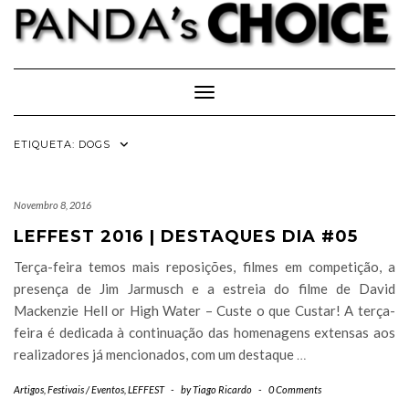
Skip
to
content
Toggle Navigation
ETIQUETA:
DOGS
Novembro 8, 2016
LEFFEST 2016 | DESTAQUES DIA #05
Terça-feira temos mais reposições, filmes em competição, a
presença de Jim Jarmusch e a estreia do filme de David
Mackenzie Hell or High Water – Custe o que Custar! A terça-
feira é dedicada à continuação das homenagens extensas aos
realizadores já mencionados, com um destaque
…
Artigos
,
Festivais / Eventos
,
LEFFEST
-
by
Tiago Ricardo
-
0 Comments