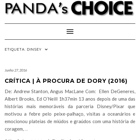
Skip
to
content
Toggle Navigation
ETIQUETA:
DINSEY
Junho 27, 2016
CRÍTICA | À PROCURA DE DORY (2016)
De: Andrew Stanton, Angus MacLane Com: Ellen DeGeneres,
Albert Brooks, Ed O’Neill 1h37min 13 anos depois de uma das
histórias mais memoráveis da parceria Disney/Pixar que
motivou a febre pelo peixe-palhaço, visitas a oceanários e
emocionou plateias de miúdos e graúdos com uma história de
coragem,
…