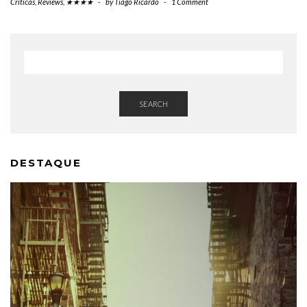
Críticas
,
Reviews
,
★★★★
-
by
Tiago Ricardo
-
1 Comment
SEARCH
DESTAQUE