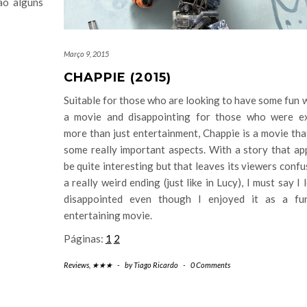
ão alguns
Março 9, 2015
CHAPPIE (2015)
Suitable for those who are looking to have some fun 
a movie and disappointing for those who were e
more than just entertainment, Chappie is a movie that
some really important aspects. With a story that ap
be quite interesting but that leaves its viewers conf
a really weird ending (just like in Lucy), I must say I l
disappointed even though I enjoyed it as a fu
entertaining movie.
Páginas:
1
2
Reviews
,
★★★
-
by
Tiago Ricardo
-
0 Comments