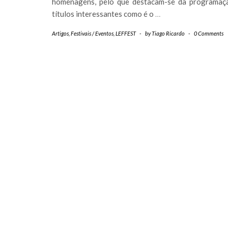
homenagens, pelo que destacam-se da programaç
títulos interessantes como é o
…
Artigos
,
Festivais / Eventos
,
LEFFEST
-
by
Tiago Ricardo
-
0 Comments