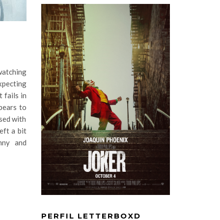
watching
xpecting
 fails in
pears to
used with
eft a bit
nny and
PERFIL LETTERBOXD