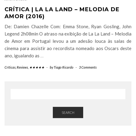
CRÍTICA | LA LA LAND – MELODIA DE
AMOR (2016)
De: Damien Chazelle Com: Emma Stone, Ryan Gosling, John
Legend 2h08min O atraso na exibição de La La Land – Melodia
de Amor em Portugal levou a um adesão louca às salas de
cinema para assistir ao recordista nomeado aos Oscars deste
ano, igualando as
…
Críticas
,
Reviews
,
★★★★★
-
by
Tiago Ricardo
-
3 Comments
SEARCH