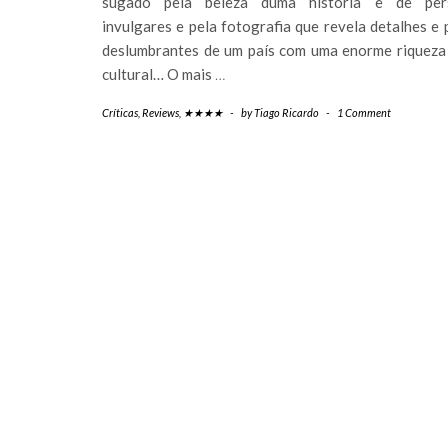
sugado pela beleza duma história e de per
invulgares e pela fotografia que revela detalhes e
deslumbrantes de um país com uma enorme riqueza 
cultural… O mais
…
Críticas
,
Reviews
,
★★★★
-
by
Tiago Ricardo
-
1 Comment