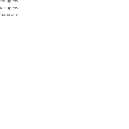
sonagens
 paisagens
natural e