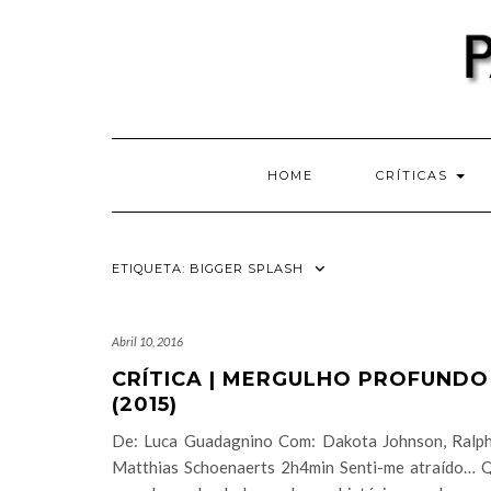
Skip
to
content
HOME
CRÍTICAS
ETIQUETA:
BIGGER SPLASH
Abril 10, 2016
CRÍTICA | MERGULHO PROFUNDO
(2015)
De: Luca Guadagnino Com: Dakota Johnson, Ralph
Matthias Schoenaerts 2h4min Senti-me atraído… 