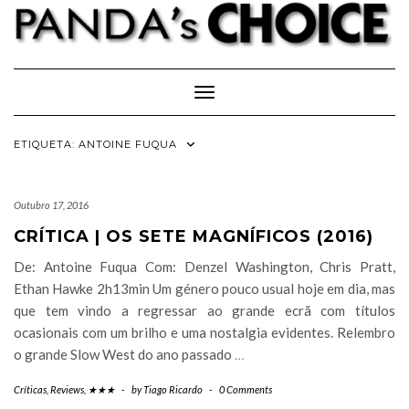
Skip
to
content
Toggle Navigation
ETIQUETA:
ANTOINE FUQUA
Outubro 17, 2016
CRÍTICA | OS SETE MAGNÍFICOS (2016)
De: Antoine Fuqua Com: Denzel Washington, Chris Pratt,
Ethan Hawke 2h13min Um género pouco usual hoje em dia, mas
que tem vindo a regressar ao grande ecrã com títulos
ocasionais com um brilho e uma nostalgia evidentes. Relembro
o grande Slow West do ano passado
…
Críticas
,
Reviews
,
★★★
-
by
Tiago Ricardo
-
0 Comments