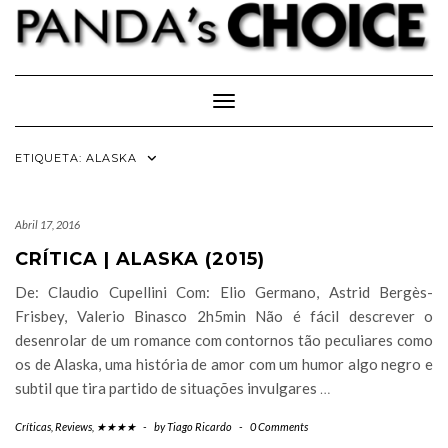
Skip
to
content
Toggle Navigation
ETIQUETA:
ALASKA
Abril 17, 2016
CRÍTICA | ALASKA (2015)
De: Claudio Cupellini Com: Elio Germano, Astrid Bergès-
Frisbey, Valerio Binasco 2h5min Não é fácil descrever o
desenrolar de um romance com contornos tão peculiares como
os de Alaska, uma história de amor com um humor algo negro e
subtil que tira partido de situações invulgares
…
Críticas
,
Reviews
,
★★★★
-
by
Tiago Ricardo
-
0 Comments