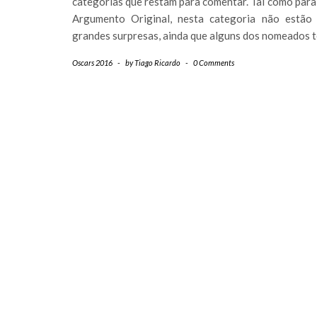
categorias que restam para comentar. Tal como par
Argumento Original, nesta categoria não estão 
grandes surpresas, ainda que alguns dos nomeados
Oscars 2016
-
by
Tiago Ricardo
-
0 Comments