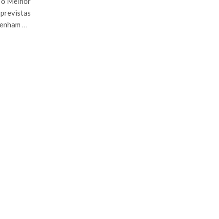
a o Melhor
previstas
 tenham
…