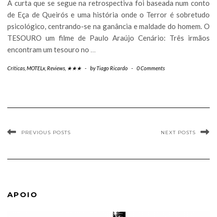
A curta que se segue na retrospectiva foi baseada num conto
de Eça de Queirós e uma história onde o Terror é sobretudo
psicológico, centrando-se na ganância e maldade do homem. O
TESOURO um filme de Paulo Araújo Cenário: Três irmãos
encontram um tesouro no
…
Críticas
,
MOTELx
,
Reviews
,
★★★
-
by
Tiago Ricardo
-
0 Comments
PREVIOUS POSTS
NEXT POSTS
APOIO