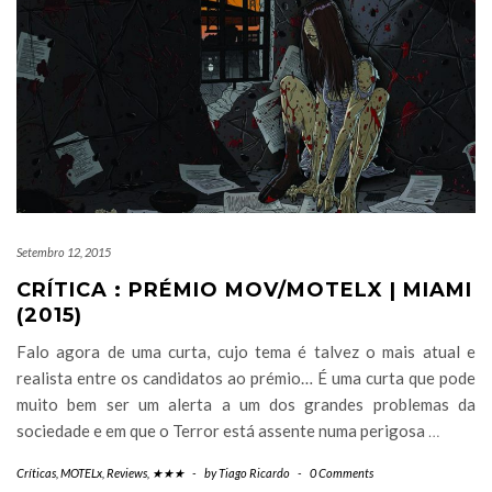
Setembro 12, 2015
CRÍTICA : PRÉMIO MOV/MOTELX | MIAMI
(2015)
Falo agora de uma curta, cujo tema é talvez o mais atual e
realista entre os candidatos ao prémio… É uma curta que pode
muito bem ser um alerta a um dos grandes problemas da
sociedade e em que o Terror está assente numa perigosa
…
Críticas
,
MOTELx
,
Reviews
,
★★★
-
by
Tiago Ricardo
-
0 Comments