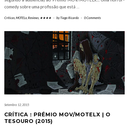
comedy sobre uma profissão que está
…
Críticas
,
MOTELx
,
Reviews
,
★★★★
-
by
Tiago Ricardo
-
0 Comments
Setembro 12, 2015
CRÍTICA : PRÉMIO MOV/MOTELX | O
TESOURO (2015)