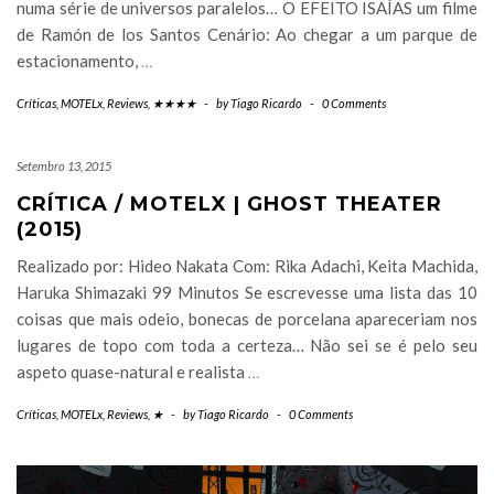
numa série de universos paralelos… O EFEITO ISAÍAS um filme
de Ramón de los Santos Cenário: Ao chegar a um parque de
estacionamento,
…
Críticas
,
MOTELx
,
Reviews
,
★★★★
-
by
Tiago Ricardo
-
0 Comments
Setembro 13, 2015
CRÍTICA / MOTELX | GHOST THEATER
(2015)
Realizado por: Hideo Nakata Com: Rika Adachi, Keita Machida,
Haruka Shimazaki 99 Minutos Se escrevesse uma lista das 10
coisas que mais odeio, bonecas de porcelana apareceriam nos
lugares de topo com toda a certeza… Não sei se é pelo seu
aspeto quase-natural e realista
…
Críticas
,
MOTELx
,
Reviews
,
★
-
by
Tiago Ricardo
-
0 Comments